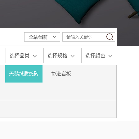
选择品类
选择规格
选择颜色
臻白质感砖系列
5G真防滑系列
天鹅绒质感砖
原木质感砖
通体大理石
复刻釉系列
莱姆石系列
雅白纯平
臻白超平
超平系列
协进岩板
轻奢大板
1:1原石
金丝绒
奢瓷
中板600X1200
200x1200mm
600x1200mm
750x1500mm
900x1800mm
400x800mm
800x800mm
米白色
米黄色
深黄色
混合色
黑色
白色
灰色
棕色
木色
黄色
红色
天鹅绒质感砖
协进岩板