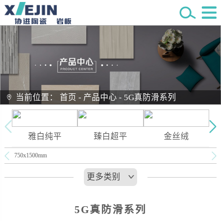
当前位置：
首页
-
产品中心
-
5G真防滑系列
雅白纯平
臻白超平
金丝绒
750x1500mm
更多类别
5G真防滑系列