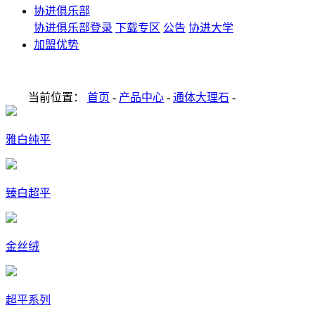
协进俱乐部
协进俱乐部登录
下载专区
公告
协进大学
加盟优势
当前位置：
首页
-
产品中心
-
通体大理石
-
雅白纯平
臻白超平
金丝绒
超平系列