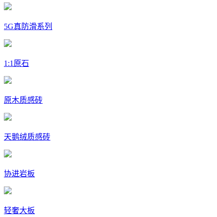
5G真防滑系列
1:1原石
原木质感砖
天鹅绒质感砖
协进岩板
轻奢大板