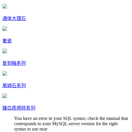
通体大理石
奢瓷
复刻釉系列
莱姆石系列
臻白质感砖系列
You have an error in your SQL syntax; check the manual that
corresponds to your MySQL server version for the right
syntax to use near