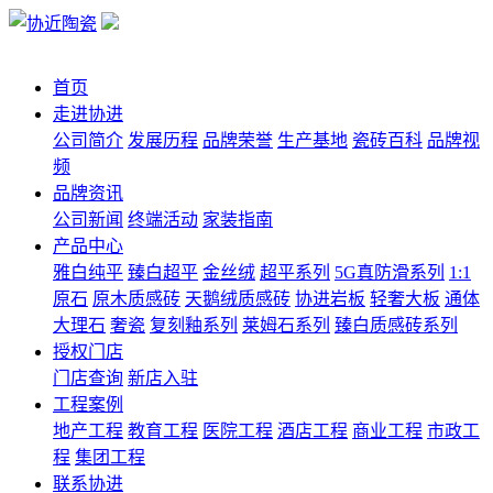
首页
走进协进
公司简介
发展历程
品牌荣誉
生产基地
瓷砖百科
品牌视
频
品牌资讯
公司新闻
终端活动
家装指南
产品中心
雅白纯平
臻白超平
金丝绒
超平系列
5G真防滑系列
1:1
原石
原木质感砖
天鹅绒质感砖
协进岩板
轻奢大板
通体
大理石
奢瓷
复刻釉系列
莱姆石系列
臻白质感砖系列
授权门店
门店查询
新店入驻
工程案例
地产工程
教育工程
医院工程
酒店工程
商业工程
市政工
程
集团工程
联系协进