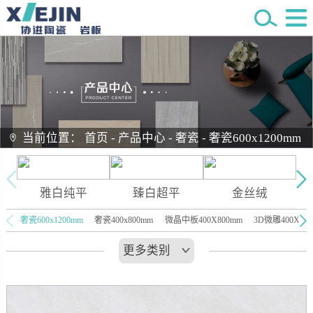
当前位置：
首页
-
产品中心
-
奢瓷
-
奢瓷600x1200mm
雅白纯平
臻白超平
金丝绒
奢瓷600x1200mm
奢瓷400x800mm
微晶中板400X800mm
3D微雕400X80
更多类别