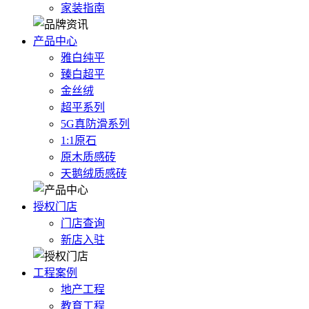
家装指南
产品中心
雅白纯平
臻白超平
金丝绒
超平系列
5G真防滑系列
1:1原石
原木质感砖
天鹅绒质感砖
授权门店
门店查询
新店入驻
工程案例
地产工程
教育工程