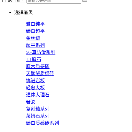
选择品类
雅白纯平
臻白超平
金丝绒
超平系列
5G真防滑系列
1:1原石
原木质感砖
天鹅绒质感砖
协进岩板
轻奢大板
通体大理石
奢瓷
复刻釉系列
莱姆石系列
臻白质感砖系列