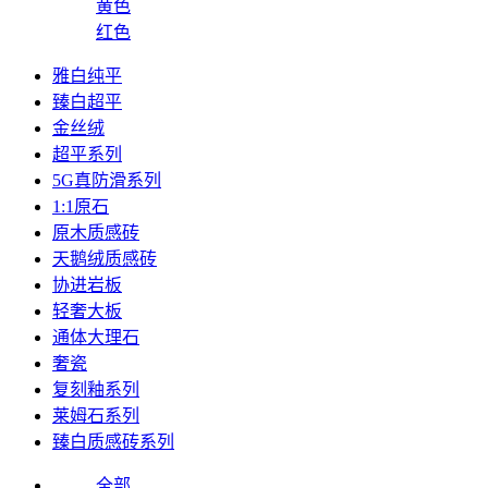
黄色
红色
雅白纯平
臻白超平
金丝绒
超平系列
5G真防滑系列
1:1原石
原木质感砖
天鹅绒质感砖
协进岩板
轻奢大板
通体大理石
奢瓷
复刻釉系列
莱姆石系列
臻白质感砖系列
全部