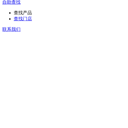
自助查找
查找产品
查找门店
联系我们
服务热线：
0757-85395188
走进协进
品牌资讯
产品中心
授权门店
工程案例
联系协进
协进俱乐部
加盟优势