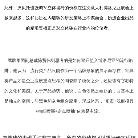
此外，汉贝托也强调3d立体墙砖的份额在这次意大利博洛尼亚展会上
越来越多，这和协进在内墙砖的研发策略上不谋而合，协进企业出品
的精雕瓷板正是3d立体砖在行业内的佼佼者。
鹰牌集团副总裁陈贤伟则思考的是如何避开堕入博洛尼亚的流行陷
阱，他认为，流行类产品只能作为一个品牌形象的展示而存在，经典
类产品才是企业应该重点思考的陶瓷除了模仿之外，还应该有它独特
的文化和美感。关于产品趋势，他说，白色依然是崛起的，白基本上
是独立的空间，与黑色和灰色组合应用，形成体系，“图案+浅痕模具
+精细喷墨+定点喷釉”依然是主流。
内墙砖的表现手法非常丰富，所有的瓷砖都可以跟墙砖实现结