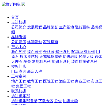
首页
走进协进
公司简介
发展历程
品牌荣誉
生产基地
瓷砖百科
品牌视
频
品牌资讯
公司新闻
终端活动
家装指南
产品中心
雅白纯平
臻白超平
金丝绒
超平系列
5G真防滑系列
1:1
原石
原木质感砖
天鹅绒质感砖
协进岩板
轻奢大板
通体
大理石
奢瓷
复刻釉系列
莱姆石系列
臻白质感砖系列
授权门店
门店查询
新店入驻
工程案例
地产工程
教育工程
医院工程
酒店工程
商业工程
市政工
程
集团工程
联系协进
协进俱乐部
协进俱乐部登录
下载专区
公告
协进大学