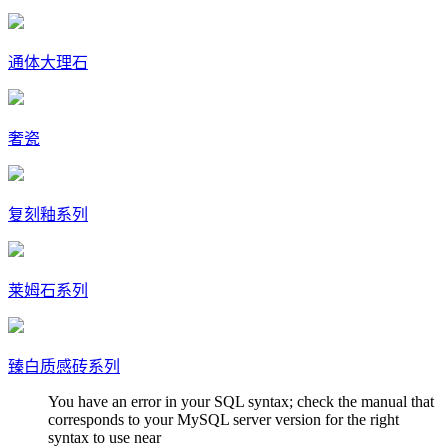
通体大理石
奢瓷
复刻釉系列
莱姆石系列
臻白质感砖系列
You have an error in your SQL syntax; check the manual that
corresponds to your MySQL server version for the right
syntax to use near