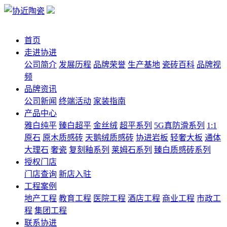
首页
走进协进
公司简介
发展历程
品牌荣誉
生产基地
瓷砖百科
品牌视
频
品牌资讯
公司新闻
终端活动
家装指南
产品中心
雅白纯平
臻白超平
金丝绒
超平系列
5G真防滑系列
1:1
原石
原木质感砖
天鹅绒质感砖
协进岩板
轻奢大板
通体
大理石
奢瓷
复刻釉系列
莱姆石系列
臻白质感砖系列
授权门店
门店查询
新店入驻
工程案例
地产工程
教育工程
医院工程
酒店工程
商业工程
市政工
程
集团工程
联系协进