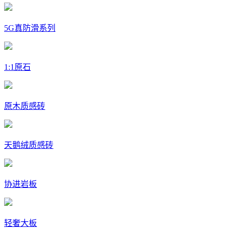
5G真防滑系列
1:1原石
原木质感砖
天鹅绒质感砖
协进岩板
轻奢大板